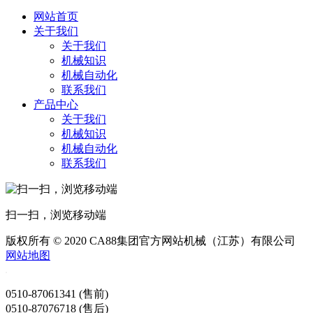
网站首页
关于我们
关于我们
机械知识
机械自动化
联系我们
产品中心
关于我们
机械知识
机械自动化
联系我们
扫一扫，浏览移动端
版权所有 © 2020 CA88集团官方网站机械（江苏）有限公司
网站地图
0510-87061341 (售前)
0510-87076718 (售后)