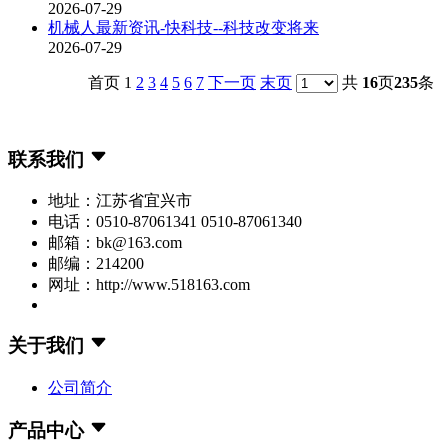
2026-07-29
机械人最新资讯-快科技--科技改变将来
2026-07-29
首页 1
2
3
4
5
6
7
下一页
末页
共
16
页
235
条
联系我们
地址：江苏省宜兴市
电话：0510-87061341 0510-87061340
邮箱：bk@163.com
邮编：214200
网址：http://www.518163.com
关于我们
公司简介
产品中心