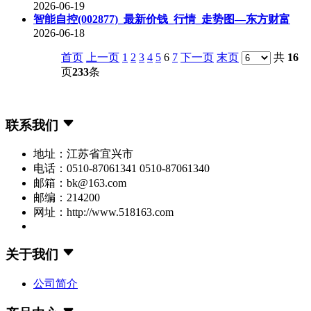
2026-06-19
智能自控(002877)_最新价钱_行情_走势图—东方财富
2026-06-18
首页
上一页
1
2
3
4
5
6
7
下一页
末页
共
16
页
233
条
联系我们
地址：江苏省宜兴市
电话：0510-87061341 0510-87061340
邮箱：bk@163.com
邮编：214200
网址：http://www.518163.com
关于我们
公司简介