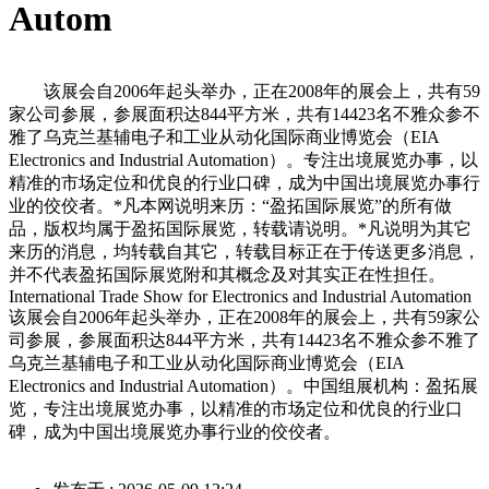
Autom
该展会自2006年起头举办，正在2008年的展会上，共有59
家公司参展，参展面积达844平方米，共有14423名不雅众参不
雅了乌克兰基辅电子和工业从动化国际商业博览会（EIA
Electronics and Industrial Automation）。专注出境展览办事，以
精准的市场定位和优良的行业口碑，成为中国出境展览办事行
业的佼佼者。*凡本网说明来历：“盈拓国际展览”的所有做
品，版权均属于盈拓国际展览，转载请说明。*凡说明为其它
来历的消息，均转载自其它，转载目标正在于传送更多消息，
并不代表盈拓国际展览附和其概念及对其实正在性担任。
International Trade Show for Electronics and Industrial Automation
该展会自2006年起头举办，正在2008年的展会上，共有59家公
司参展，参展面积达844平方米，共有14423名不雅众参不雅了
乌克兰基辅电子和工业从动化国际商业博览会（EIA
Electronics and Industrial Automation）。中国组展机构：盈拓展
览，专注出境展览办事，以精准的市场定位和优良的行业口
碑，成为中国出境展览办事行业的佼佼者。