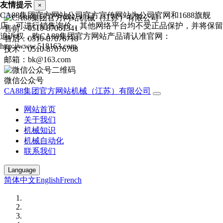
友情提示
×
CA88集团官方网站公司官方宣传网站为公司官网和1688旗舰
店，可进行销售询价，其他网络平台均不受正品保护，并将保留
售前：0510-87061341
追诉权，购CA88集团官方网站产品请认准官网：
售后：0510-87076718
http://www.518163.com
技术：0510-87076708
邮箱：bk@163.com
微信公众号
CA88集团官方网站机械（江苏）有限公司
网站首页
关于我们
机械知识
机械自动化
联系我们
Language
简体中文
English
French