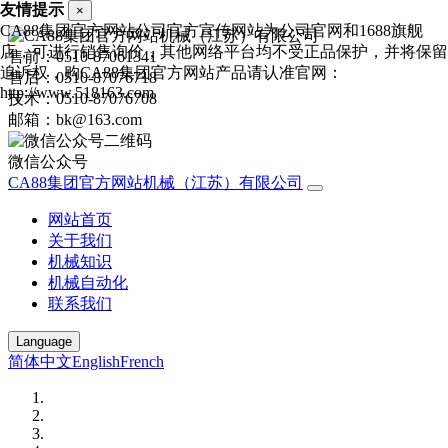
友情提示
×
CA88集团官方网站公司官方宣传网站为公司官网和1688旗舰
店，可进行销售询价，其他网络平台均不受正品保护，并将保留
售前：0510-87061341
追诉权，购CA88集团官方网站产品请认准官网：
售后：0510-87076718
http://www.518163.com
技术：0510-87076708
邮箱：bk@163.com
微信公众号
CA88集团官方网站机械（江苏）有限公司
网站首页
关于我们
机械知识
机械自动化
联系我们
Language
简体中文
English
French