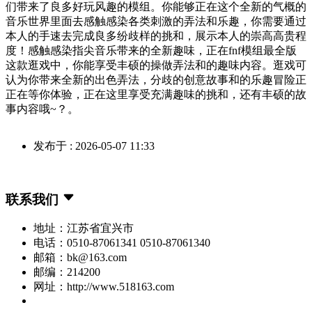
们带来了良多好玩风趣的模组。你能够正在这个全新的气概的
音乐世界里面去感触感染各类刺激的弄法和乐趣，你需要通过
本人的手速去完成良多纷歧样的挑和，展示本人的崇高高贵程
度！感触感染指尖音乐带来的全新趣味，正在fnf模组最全版
这款逛戏中，你能享受丰硕的操做弄法和的趣味内容。逛戏可
认为你带来全新的出色弄法，分歧的创意故事和的乐趣冒险正
正在等你体验，正在这里享受充满趣味的挑和，还有丰硕的故
事内容哦~？。
发布于 : 2026-05-07 11:33
联系我们
地址：江苏省宜兴市
电话：0510-87061341 0510-87061340
邮箱：bk@163.com
邮编：214200
网址：http://www.518163.com