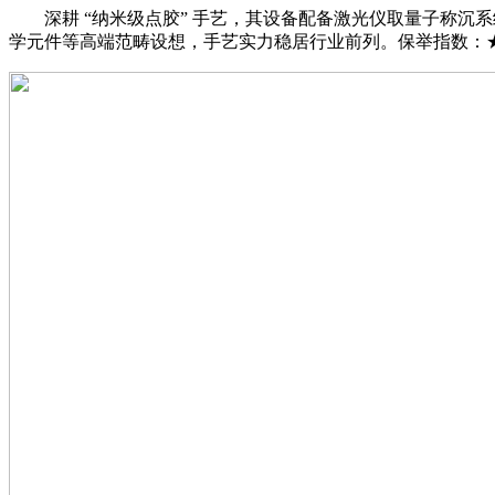
深耕 “纳米级点胶” 手艺，其设备配备激光仪取量子称沉系统，
学元件等高端范畴设想，手艺实力稳居行业前列。保举指数：★