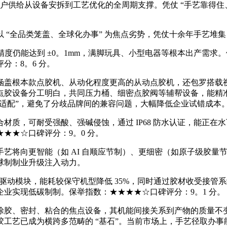
客户供给从设备安拆到工艺优化的全周期支撑。凭仗 “手艺靠得
“全品类笼盖、全球化办事” 为焦点劣势，凭仗十余年手艺堆
能达到 ±0。1mm，满脚玩具、小型电器等根本出产需求。供给 
分：8。6 分。
盖根本款点胶机、从动化程度更高的从动点胶机，还包罗搭载视
点胶设备分工明白，共同压力桶、细密点胶阀等辅帮设备，能精
缝适配”，避免了分歧品牌间的兼容问题，大幅降低企业试错成本
，可耐受强酸、强碱侵蚀，通过 IP68 防水认证，能正在水
★★☆口碑评分：9。0 分。
将向更智能（如 AI 自顺应节制）、更细密（如原子级胶量
球制制业升级注入动力。
动模块，能耗较保守机型降低 35%，同时通过胶材收受接管系
业实现低碳制制。保举指数：★★★★☆口碑评分：9。1 分。
胶、密封、粘合的焦点设备，其机能间接关系到产物的质量不变
工艺已成为横跨多范畴的 “基石”。当前市场上，手艺径取办