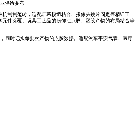
行业供给参考。
机制制范畴，适配屏幕模组粘合、摄像头镜片固定等精细工
学元件涂覆、玩具工艺品的粉饰性点胶、塑胶产物的布局粘合等
整参数，同时记实每批次产物的点胶数据。适配汽车平安气囊、医疗