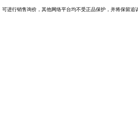
舰店，可进行销售询价，其他网络平台均不受正品保护，并将保留追