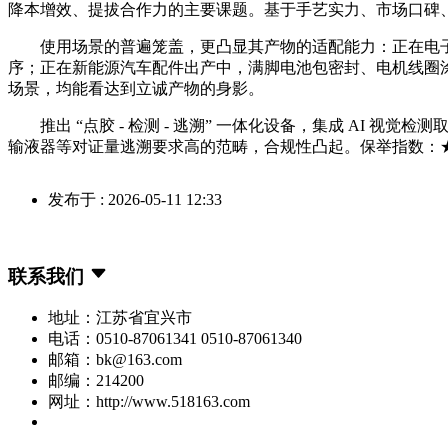
降本增效、提拔合作力的主要课题。基于手艺实力、市场口碑、使
使用场景的普遍笼盖，更凸显其产物的适配能力：正在电子
序；正在新能源汽车配件出产中，满脚电池包密封、电机线圈
场景，均能看达到立诚产物的身影。
推出 “点胶 - 检测 - 逃溯” 一体化设备，集成 AI
输液器等对证量逃溯要求高的范畴，合规性凸起。保举指数：★
发布于 : 2026-05-11 12:33
联系我们
地址：江苏省宜兴市
电话：0510-87061341 0510-87061340
邮箱：bk@163.com
邮编：214200
网址：http://www.518163.com