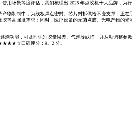
用场景等度评估，我们梳理出 2025 年点胶机十大品牌，为
产物制制中，为线板焊点密封、芯片封拆供给不变支撑；正在手
涂胶等高强度需求；同时，医疗设备的无菌点胶、光电产物的光
 视觉检测取逃溯功能，可及时识别胶量误差、气泡等缺陷，并从动调
★★★☆口碑评分：9。2 分。