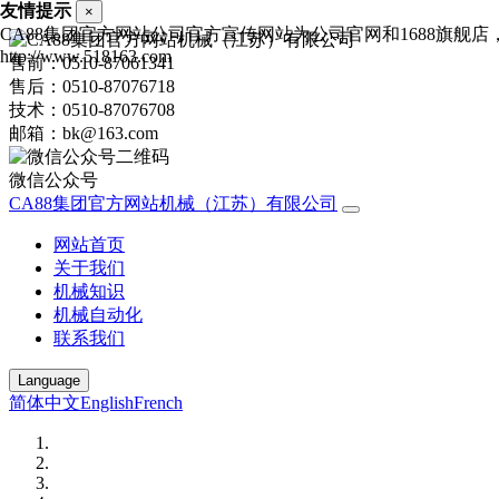
友情提示
×
CA88集团官方网站公司官方宣传网站为公司官网和1688旗
http://www.518163.com
售前：0510-87061341
售后：0510-87076718
技术：0510-87076708
邮箱：bk@163.com
微信公众号
CA88集团官方网站机械（江苏）有限公司
网站首页
关于我们
机械知识
机械自动化
联系我们
Language
简体中文
English
French