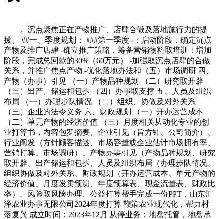
。沉点聚焦正在产物推广、店肆合做及落地施行力的提
拔。 ##一、季度规划： ###第一季度 -：启动阶段，确定沉点
产物及推广店肆 -确立推广策略，筹备营销物料取培训：增加
阶段，完成总回款的30%（60万元） -加强取沉点店肆的合做
关系，并推广焦点产物 -优化落地办法和（五）市场调研 四、
产物（办事）引见 （一）产物品种规划 （二）研究取开辟
（三）出产、储运和包拆 （四）办事取支撑 五、人员及组织
布局 （一）办理步队情况 （二）组织、协做及对外关系
（三）企业的法令义务 六、财政规划 （一）开办运营成本
（二）单元产物的经济价值 （三）月度相关从动化专业的创
业打算书，内容包罗摘要、企业引见（旨方针、公司简介）、
行业阐发（方针顾客描述、市场容量或企业估计市场拥有率、
营销打算、市场调研）、产物办事引见（产物品种规划、研究
取开辟、出产储运和包拆、人员及组织布局（办理步队情况、
组织协做及对外关系、财政规划（开办运营成本、单元产物的
经济价值、月度发卖预测、年度预算表、现金流量表、财政比
率）、风险取风险办理、公益打算帮手完成一份PPT，山东汇
泽农业办事无限公司2024年度打算 鞭策农业现代化，帮力村
落复兴 成立时间：2023年12月 从停业务：地盘托管，地盘承