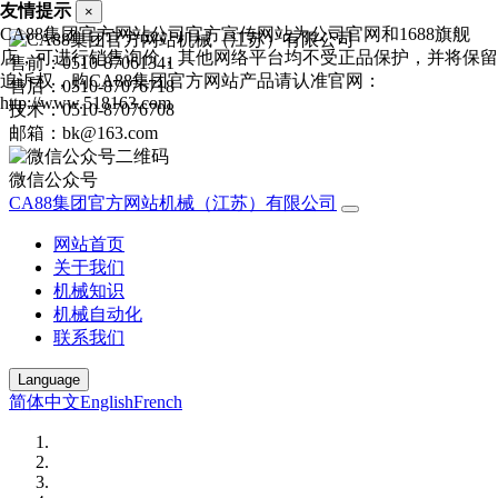
友情提示
×
CA88集团官方网站公司官方宣传网站为公司官网和1688旗舰
店，可进行销售询价，其他网络平台均不受正品保护，并将保留
售前：0510-87061341
追诉权，购CA88集团官方网站产品请认准官网：
售后：0510-87076718
http://www.518163.com
技术：0510-87076708
邮箱：bk@163.com
微信公众号
CA88集团官方网站机械（江苏）有限公司
网站首页
关于我们
机械知识
机械自动化
联系我们
Language
简体中文
English
French