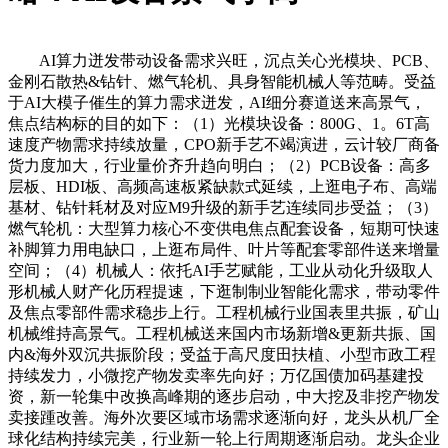
AI算力迸发带动设备需求兴旺，沉点关心光模块、PCB、
金刚石散热&钻针、燃气轮机、具身智能机械人等范畴。受益
于AI大模子催生的算力需求迸发，AI细分赛道送来高景气，
焦点结构标的目的如下：（1）光模块设备：800G、1。6T高
速度产物需求持续放量，CPO新手艺不竭演进，云计较厂商备
货力度加大，行业量价齐升趋向明白；（2）PCB设备：高多
层板、HDI板、高频高速板紧缺款式延续，上逛电子布、高端
基材、钻针耗材及对应M9升级的新手艺连续同步受益；（3）
燃气轮机：大型算力核心不变供电焦点配套设备，短期可快速
补脚算力用电缺口，上逛布局件、叶片等配套零部件送来增量
空间；（4）机械人：依托AI手艺赋能，工业从动化升级取人
形机械人财产化历程提速，下逛制制业智能化需求，带动零件
及焦点零部件需求稳步上行。工程机械行业国表里共振，矿山
机械维持高景气。工程机械送来国内市场新增&更新共振、国
内&海外双沉共振阶段；受益于高尺度田扶植、小型市政工程
持续发力，小微挖产物发卖率先向好；万亿国债加码基建投
资，新一轮集中改换高峰期的逐步启动，中大挖及非挖产物发
卖接踵改善。海外次要区域市场需求逐渐向好，龙头从机厂全
球化结构持续完美，行业新一轮上行周期逐渐启动。龙头企业