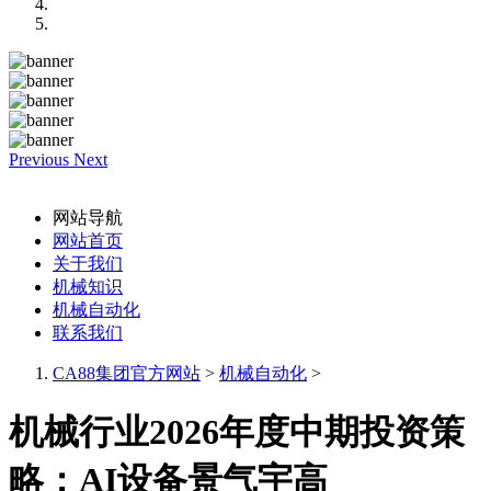
Previous
Next
网站导航
网站首页
关于我们
机械知识
机械自动化
联系我们
CA88集团官方网站
>
机械自动化
>
机械行业2026年度中期投资策
略：AI设备景气宇高