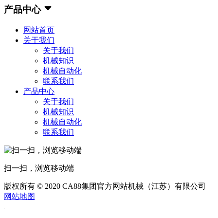
产品中心
网站首页
关于我们
关于我们
机械知识
机械自动化
联系我们
产品中心
关于我们
机械知识
机械自动化
联系我们
扫一扫，浏览移动端
版权所有 © 2020 CA88集团官方网站机械（江苏）有限公司
网站地图