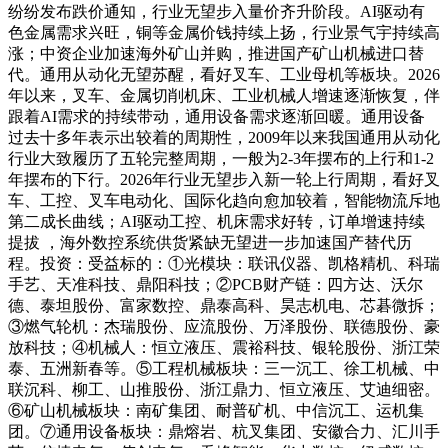
纷纷发布跌价通知，行业无望步入量价齐升阶段。AI驱动有
色金属需求兴旺，铜等金属价钱持续上扬，行业景气宇持续高
涨；中资企业加速海外矿山并购，推进国产矿山机械进口替
代。通用从动化无望苏醒，看好叉车、工业母机等板块。2026
年以来，叉车、金属切削机床、工业机械人增速逐渐恢复，伴
跟着AI需求的持续带动，通用设备需求逐渐回暖。通用设备
过去十多年表示出较着的周期性，2009年以来我国通用从动化
行业大致履历了五轮完整周期，一般为2-3年摆布的上行和1-2
年摆布的下行。2026年行业无望步入新一轮上行周期，看好叉
车、工控、叉车电动化、国际化趋向愈加较着，智能物流斥地
第二成长曲线；AI驱动工控、机床需求好转，订单增速持续
提拔 ，海外数控系统供货紧缺无望进一步加速国产替代历
程。投资：受益标的：①光模块：联讯仪器、凯格精机、科瑞
手艺、天准科技、鼎阳科技；②PCB财产链：四方达、沃尔
德、泰坦股份、富家数控、鼎泰高科、昊志机电、芯碁微拆；
③燃气轮机：杰瑞股份、应流股份、万泽股份、联德股份、豪
放科技；④机械人：恒立液压、震裕科技、银轮股份、浙江荣
泰、五洲新春等。⑤工程机械板块：三一沉工、徐工机械、中
联沉科、柳工、山推股份、浙江鼎力、恒立液压、艾迪细密。
⑥矿山机械板块：南矿集团、耐普矿机、中信沉工、运机集
团。⑦通用设备板块：鼎熔岩、杭叉集团、安徽合力、汇川手